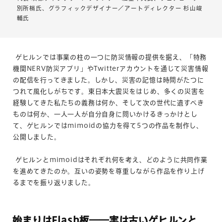
別所梢氏、グラフィックデザイナー／アートディレクター 杉山峻
輔氏
ゲヒルンでは事業の柱の一つに防災情報の提供を据え、「特務
機関NERV防災アプリ」やTwitterアカウントを通じて災害情報
の配信を行ってきました。しかし、災害の記憶は時間がたつに
つれて風化しがちです。東日本大震災をはじめ、多くの災害を
経験してきた私たちの義務は何か、そして次の世代に遺すべき
ものは何か、一人一人が自分自身に問いかけるきっかけとし
て、ゲヒルンではmimoidの協力を得て5つの作品を制作し、
公開しました。
ゲヒルンとmimoidはそれぞれ何を考え、どのように共同作業
を進めてきたのか。互いの姿勢を尊重しながら作品を作り上げ
るまでを振り返りました。
始まりはFlash板――実は古いゲヒルンと