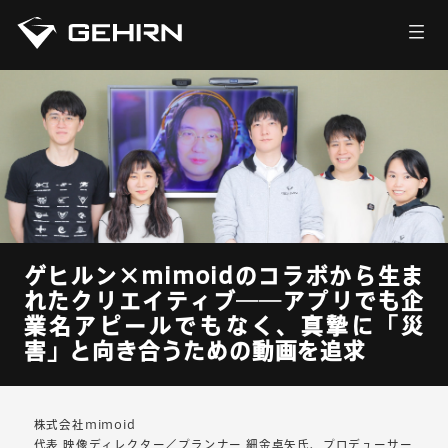
会社情報
サービス
ニュース
採用情報
ゲヒルン×mimoidのコラボから生ま
お問い合わせ
れたクリエイティブ──アプリでも企
業名アピールでもなく、真摯に「災
害」と向き合うための動画を追求
株式会社mimoid
代表 映像ディレクター／プランナー 細金卓矢氏、プロデューサー