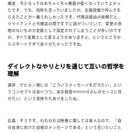
細金：今となってはめちゃくちゃ敷居が低くなっていてよかっ
たです。でも、別所も言っていましたが、企画段階で呼んでも
らえたことが一番うれしかったです。代理店経由の依頼だと、
クライアントと代理店の間ですでに話がついていて、変更の余
地のないものが定数として設定されてしまうことが多いのです
が、すべて変数として変えようがありますよ、というところか
らスタートできてありがたかったですね。
ダイレクトなやりとりを通じて互いの哲学を
理解
酒井：ゲヒルン側には「こういうメッセージを打ちたい」とい
うコンセプトはありつつ、ある程度mimoidさんのセンスに任
せたい、という気持ちもありましたね。
石森：そうです。われわれは映像に関しては素人なので、「自
分自身に向けた自戒のメッセージである」という言いたいこと