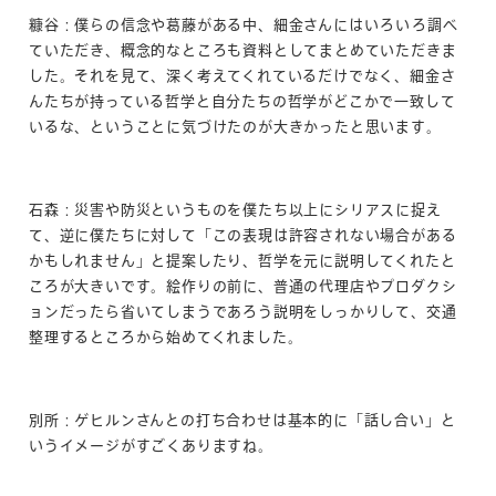
糠谷：僕らの信念や葛藤がある中、細金さんにはいろいろ調べ
ていただき、概念的なところも資料としてまとめていただきま
した。それを見て、深く考えてくれているだけでなく、細金さ
んたちが持っている哲学と自分たちの哲学がどこかで一致して
いるな、ということに気づけたのが大きかったと思います。
石森：災害や防災というものを僕たち以上にシリアスに捉え
て、逆に僕たちに対して「この表現は許容されない場合がある
かもしれません」と提案したり、哲学を元に説明してくれたと
ころが大きいです。絵作りの前に、普通の代理店やプロダクシ
ョンだったら省いてしまうであろう説明をしっかりして、交通
整理するところから始めてくれました。
別所：ゲヒルンさんとの打ち合わせは基本的に「話し合い」と
いうイメージがすごくありますね。