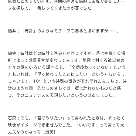
象徴だと思っています。時間の経過を端的に表現できるモチー
フを探して、一番しっくりきたのが苔でした。
酒井：「時計」のようなモチーフもあると思いますが……。
細金：時計はどの時計も進み方が同じですが、苔は生息する場
所によって成長具合が変わってきます。地震に対する被災者の
方々の話をいろいろ調べると、「全然終わっていない」という
方もいれば、「早く終わったことにしたい」という方もいらっ
しゃいます。10年という時間の重みがそれぞれまちまちで、時
計のような画一的なものさしでは一概に計れないものだと感
じ、そのニュアンスを表現したいというのはありました。
石森：でも、「苔でやりたい」って言われたときは、まったく
映像がイメージできませんでした。「いいです」って言って大
丈夫なのかなって（爆笑）