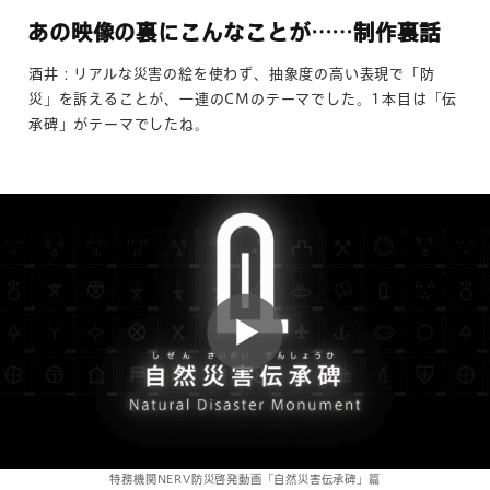
あの映像の裏にこんなことが……制作裏話
酒井：リアルな災害の絵を使わず、抽象度の高い表現で「防
災」を訴えることが、一連のCMのテーマでした。1本目は「伝
承碑」がテーマでしたね。
特務機関NERV防災啓発動画「自然災害伝承碑」篇