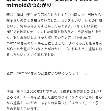
mimoidのつながり
糠谷：僕は中学生から高校生にかけてFlash職人で、当時から
細金さんのことを知っていました。センスといい、音との同期
といい、何から何まですごかったんですよ。2年くらい前に、
NERVで防災をテーマにした動画を作ろうという話が持ち上が
り、誰にお願いしようかと探していたときにTwitterで
mimoidさんのリールを目にしました。調べてみたら細金さん
が作った会社だということがわかり、「これはもう、連絡を取
るしかない」という流れでした。
酒井：mimoidさんの設立はいつ頃でしたっけ……。
別所：設立は2020年3月ですが、本格的に動き出したのは7月
ごろです。リールを公開した直後のタイミングでゲヒルンさん
から連絡をいただき、あまりの素早さに「はやっ！」って思っ
たのを覚えています。