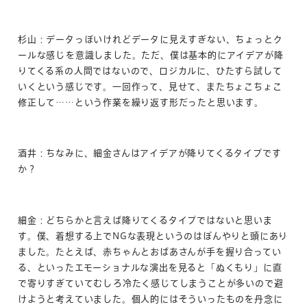
杉山：データっぽいけれどデータに見えすぎない、ちょっとク
ールな感じを意識しました。ただ、僕は基本的にアイデアが降
りてくる系の人間ではないので、ロジカルに、ひたすら試して
いくという感じです。一回作って、見せて、またちょこちょこ
修正して……という作業を繰り返す形だったと思います。
酒井：ちなみに、細金さんはアイデアが降りてくるタイプです
か？
細金：どちらかと言えば降りてくるタイプではないと思いま
す。僕、着想する上でNGな表現というのはぼんやりと頭にあり
ました。たとえば、赤ちゃんとおばあさんが手を握り合ってい
る、といったエモーショナルな演出を見ると「ぬくもり」に直
で寄りすぎていてむしろ冷たく感じてしまうことが多いので避
けようと考えていました。個人的にはそういったものを丹念に