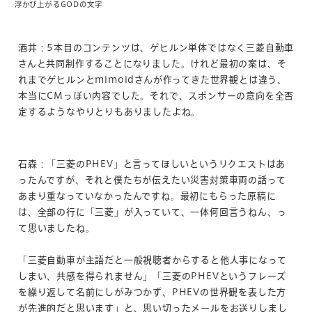
浮かび上がるGODの文字
酒井：5本目のコンテンツは、ゲヒルン単体ではなく三菱自動車
さんと共同制作することになりました。けれど最初の案は、そ
れまでゲヒルンとmimoidさんが作ってきた世界観とは違う、
本当にCMっぽい内容でした。それで、スポンサーの意向を全否
定するようなやりとりもありましたよね。
石森：「三菱のPHEV」と言ってほしいというリクエストはあ
ったんですが、それと僕たちが伝えたい災害対策車両の話って
あまり重なっていなかったんですね。最初にもらった原稿に
は、全部の行に「三菱」が入っていて、一体何回言うねん、っ
て思いましたね。
「三菱自動車が主語だと一般視聴者からすると他人事になって
しまい、共感を得られません」「三菱のPHEVというフレーズ
を繰り返して名前にしがみつかず、PHEVの世界観を表した方
が先進的だと思います」と、思い切ったメールをお送りしまし