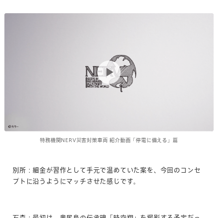
特務機関NERV災害対策車両 紹介動画「停電に備える」篇
別所：細金が習作として手元で温めていた案を、今回のコンセ
プトに沿うようにマッチさせた感じです。
石森：最初は、奥尻島の伝承碑「時空翔」を撮影する予定だっ