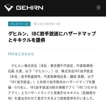
会社情報
サービス
プレスリリース
2021年09月15日
ゲヒルン、IBC岩手放送にハザードマップ
ニュース
とキキクルを提供
採用情報
PDFはこちらから
お問い合わせ
ゲヒルン株式会社（本社：東京都千代田区、代表取締役：
石森 大貴、以下「ゲヒルン」）は、株式会社IBC岩手放送
（本社：岩手県盛岡市、代表取締役社長：鎌田 英樹、以下
「IBC岩手放送」）と共同で岩手県内のハザードマップを整
備・GIS化し、IBC岩手放送の防災情報アプリ「IBCつながる
アプリ」上でハザードマップと気象庁のキキクル（危険度分
布）を重ね合わせて表示できるよう技術提供を行いました。