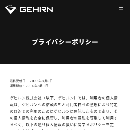
会社情報
サービス
プライバシーポリシー
ニュース
採用情報
お問い合わせ
最終更新日： 2026年8月6日
運用開始：2010年8月1日
ゲヒルン株式会社（以下、ゲヒルン）では、利用者の個人情
報は、ゲヒルンへの信頼のもと利用者自らの意思により特定
の目的での利用のためにゲヒルンに預託したものであり、そ
の個人情報を安全に保管し、利用者の意思を尊重して利用す
るべく、以下の通り個人情報の扱いに関するポリシーを定