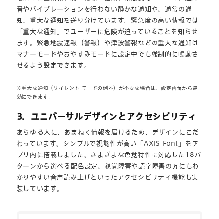
音やバイブレーションを行わない静かな通知や、通常の通
知、重大な通知を送り分けています。緊急度の高い情報では
「重大な通知」でユーザーに危険が迫っていることを知らせ
ます。緊急地震速報（警報）や津波警報などの重大な通知は
マナーモードやおやすみモードに設定中でも強制的に鳴動さ
せるよう設定できます。
※重大な通知（サイレント モードの例外）が不要な場合は、設定画面から無
効にできます。
3．ユニバーサルデザインとアクセシビリティ
あらゆる人に、あまねく情報を届けるため、デザインにこだ
わっています。シンプルで視認性が高い「AXIS Font」をア
プリ内に搭載しました。さまざまな色覚特性に対応した18パ
ターンから選べる配色設定、視覚障害や読字障害の方にもわ
かりやすい音声読み上げといったアクセシビリティ機能も実
装しています。