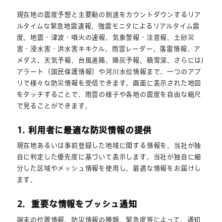
現在地の震度予想と主要動の到達をカウントダウンするリア
ルタイムな緊急地震速報、強震モニタによるリアルタイム震
度、地震・津波・噴火の速報、気象警報・注意報、土砂災
害・浸水害・洪水害キキクル、雨雲レーダー、落雷情報、ア
メダス、天気予報、台風進路、降灰予報、積雪深、さらにはJ
アラート（国民保護情報）や河川水位情報まで、一つのアプ
リで様々な防災情報を受信できます。画面に表示された地図
をタッチすることで、雨雲の様子や各地の震度を自由な縮尺
で見ることができます。
1. 利用者に最適な防災情報の提供
現在地あるいは事前登録した地域に関する情報を、当社が独
自に判定した優先度に基づいて表示します。当社が独自に細
分した区域やメッシュ情報を使用し、最適な情報をお届けし
ます。
2．重要な情報をプッシュ通知
端末の位置情報、防災情報の種類、緊急度等によって、通知