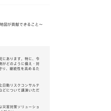
地図が貢献できること～
況にあります。特に、令
側がどのように備え・対
守り、継続性を高めるた
上日動リスクコンサルテ
などについて講演いただ
たな災害対策ソリューショ